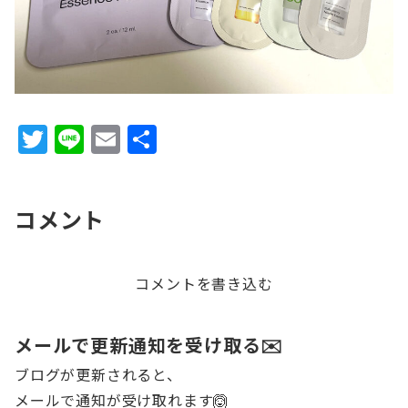
T
Li
E
共
w
n
m
有
it
e
ai
コメント
te
l
r
コメントを書き込む
メールで更新通知を受け取る✉️
ブログが更新されると、
メールで通知が受け取れます🙆