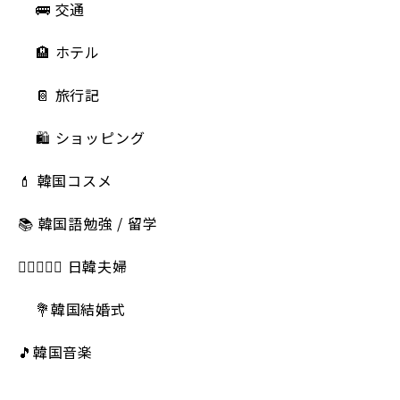
🚌 交通
🏨 ホテル
📔 旅行記
🛍️ ショッピング
💄 韓国コスメ
📚 韓国語勉強 / 留学
👩🏻‍❤️‍👨🏻 日韓夫婦
💐韓国結婚式
🎵韓国音楽