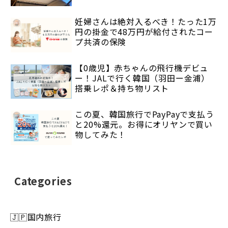
妊婦さんは絶対入るべき！たった1万
円の掛金で48万円が給付されたコー
プ共済の保険
【0歳児】赤ちゃんの飛行機デビュ
ー！JALで行く韓国（羽田ー金浦）
搭乗レポ＆持ち物リスト
この夏、韓国旅行でPayPayで支払う
と20%還元。お得にオリヤンで買い
物してみた！
Categories
🇯🇵国内旅行