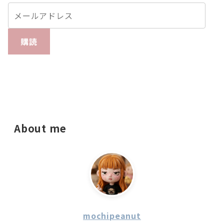
購読
About me
mochipeanut