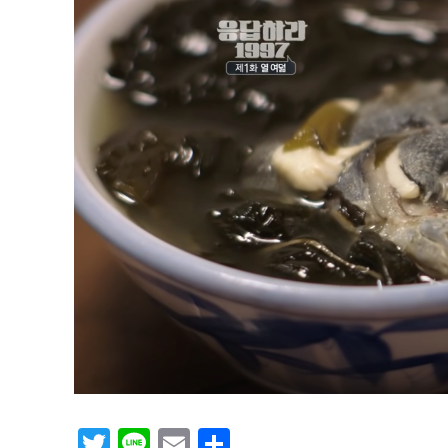
T
Li
E
共