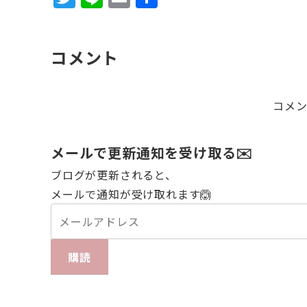
w
n
m
有
it
e
ai
コメント
te
l
r
コメ
メールで更新通知を受け取る✉️
ブログが更新されると、
メールで通知が受け取れます🙆
購読