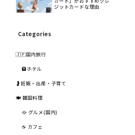
カード」がおすすめクレ
ジットカードな理由
Categories
🇯🇵国内旅行
🏨ホテル
🤰妊娠・出産・子育て
🍽 韓国料理
🥘 グルメ(国内)
☕️ カフェ