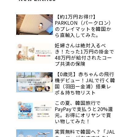
【約1万円お得!?】
PARKLON（パークロン）
のプレイマットを韓国か
ら直輸入してみた。
妊婦さんは絶対入るべ
き！たった1万円の掛金で
48万円が給付されたコー
プ共済の保険
【0歳児】赤ちゃんの飛行
機デビュー！JALで行く韓
国（羽田ー金浦）搭乗レ
ポ＆持ち物リスト
この夏、韓国旅行で
PayPayで支払うと20%還
元。お得にオリヤンで買
い物してみた！
実質無料で韓国へ？「JAL