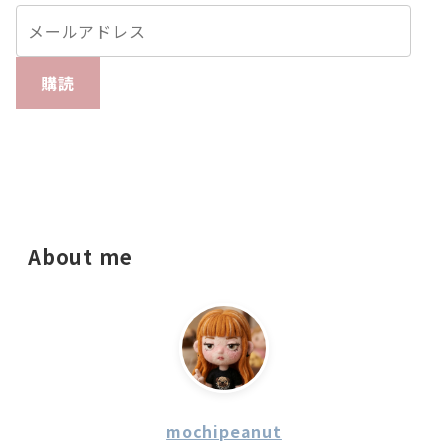
購読
About me
mochipeanut