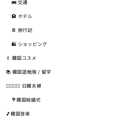
🚌 交通
🏨 ホテル
📔 旅行記
🛍️ ショッピング
💄 韓国コスメ
📚 韓国語勉強 / 留学
👩🏻‍❤️‍👨🏻 日韓夫婦
💐韓国結婚式
🎵韓国音楽