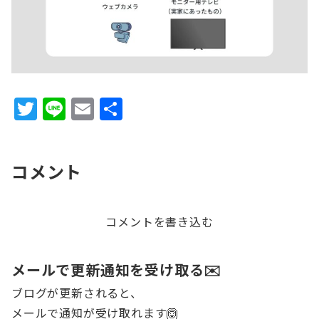
T
Li
E
共
w
n
m
有
it
e
ai
コメント
te
l
r
コメントを書き込む
メールで更新通知を受け取る✉️
ブログが更新されると、
メールで通知が受け取れます🙆