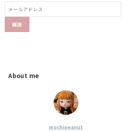
購読
About me
mochipeanut