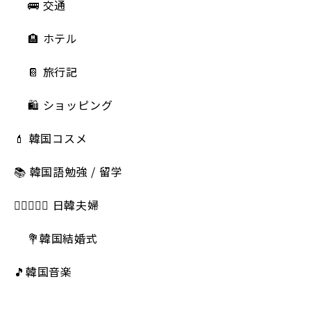
🚌 交通
🏨 ホテル
📔 旅行記
🛍️ ショッピング
💄 韓国コスメ
📚 韓国語勉強 / 留学
👩🏻‍❤️‍👨🏻 日韓夫婦
💐韓国結婚式
🎵韓国音楽