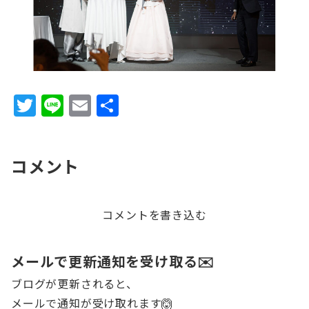
T
Li
E
共
w
n
m
有
it
e
ai
コメント
te
l
r
コメントを書き込む
メールで更新通知を受け取る✉️
ブログが更新されると、
メールで通知が受け取れます🙆