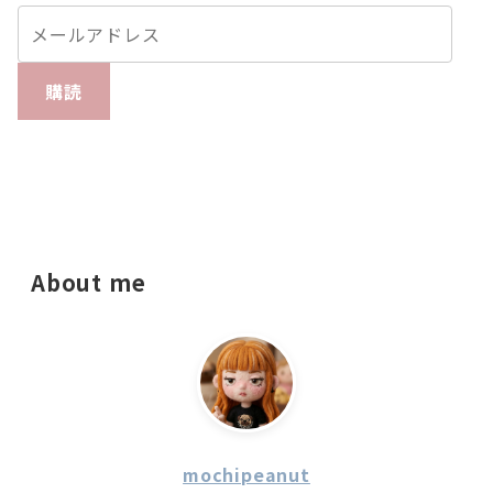
購読
About me
mochipeanut