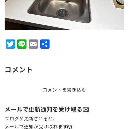
T
Li
E
共
w
n
m
有
it
e
ai
コメント
te
l
r
コメントを書き込む
メールで更新通知を受け取る✉️
ブログが更新されると、
メールで通知が受け取れます🙆