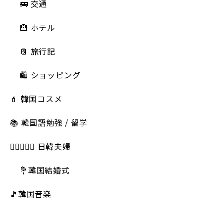
🚌 交通
🏨 ホテル
📔 旅行記
🛍️ ショッピング
💄 韓国コスメ
📚 韓国語勉強 / 留学
👩🏻‍❤️‍👨🏻 日韓夫婦
💐韓国結婚式
🎵韓国音楽