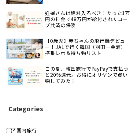
妊婦さんは絶対入るべき！たった1万
円の掛金で48万円が給付されたコー
プ共済の保険
【0歳児】赤ちゃんの飛行機デビュ
ー！JALで行く韓国（羽田ー金浦）
搭乗レポ＆持ち物リスト
この夏、韓国旅行でPayPayで支払う
と20%還元。お得にオリヤンで買い
物してみた！
Categories
🇯🇵国内旅行