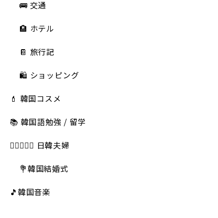
🚌 交通
🏨 ホテル
📔 旅行記
🛍️ ショッピング
💄 韓国コスメ
📚 韓国語勉強 / 留学
👩🏻‍❤️‍👨🏻 日韓夫婦
💐韓国結婚式
🎵韓国音楽