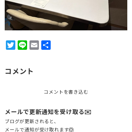
T
Li
E
共
w
n
m
有
it
e
ai
コメント
te
l
r
コメントを書き込む
メールで更新通知を受け取る✉️
ブログが更新されると、
メールで通知が受け取れます🙆