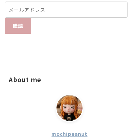
購読
About me
mochipeanut