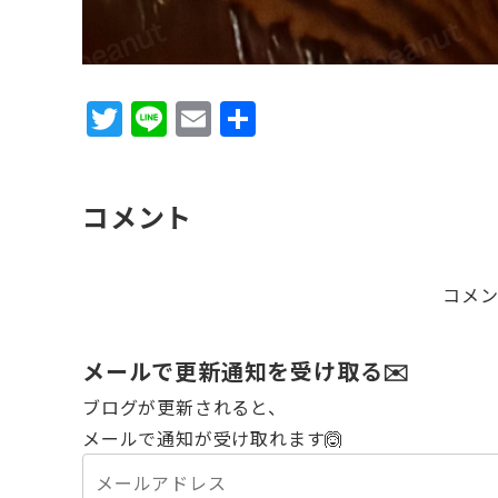
T
Li
E
共
w
n
m
有
it
e
ai
コメント
te
l
r
コメ
メールで更新通知を受け取る✉️
ブログが更新されると、
メールで通知が受け取れます🙆