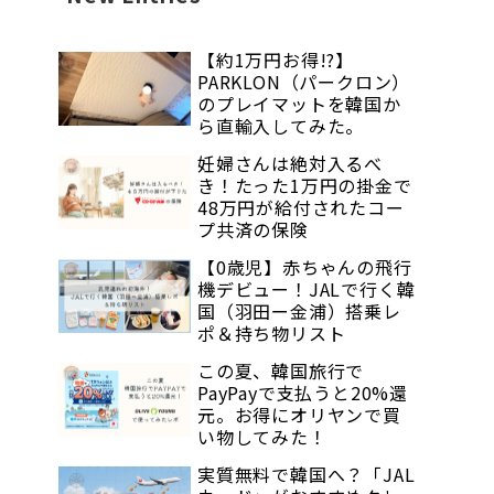
【約1万円お得!?】
PARKLON（パークロン）
のプレイマットを韓国か
ら直輸入してみた。
妊婦さんは絶対入るべ
き！たった1万円の掛金で
48万円が給付されたコー
プ共済の保険
【0歳児】赤ちゃんの飛行
機デビュー！JALで行く韓
国（羽田ー金浦）搭乗レ
ポ＆持ち物リスト
この夏、韓国旅行で
PayPayで支払うと20%還
元。お得にオリヤンで買
い物してみた！
実質無料で韓国へ？「JAL