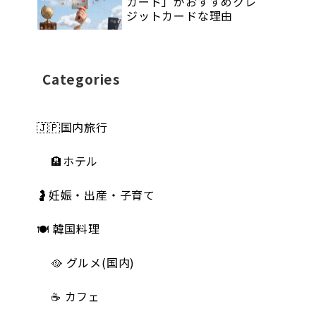
カード」がおすすめクレ
ジットカードな理由
Categories
🇯🇵国内旅行
🏨ホテル
🤰妊娠・出産・子育て
🍽 韓国料理
🥘 グルメ(国内)
☕️ カフェ