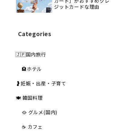
カード」がおすすめクレ
ジットカードな理由
Categories
🇯🇵国内旅行
🏨ホテル
🤰妊娠・出産・子育て
🍽 韓国料理
🥘 グルメ(国内)
☕️ カフェ