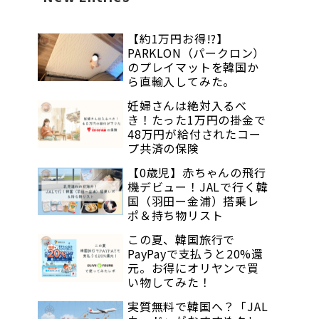
【約1万円お得!?】
PARKLON（パークロン）
のプレイマットを韓国か
ら直輸入してみた。
妊婦さんは絶対入るべ
き！たった1万円の掛金で
48万円が給付されたコー
プ共済の保険
【0歳児】赤ちゃんの飛行
機デビュー！JALで行く韓
国（羽田ー金浦）搭乗レ
ポ＆持ち物リスト
この夏、韓国旅行で
PayPayで支払うと20%還
元。お得にオリヤンで買
い物してみた！
実質無料で韓国へ？「JAL