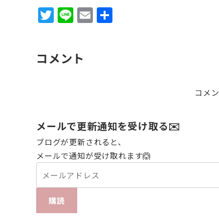
T
Li
E
共
w
n
m
有
it
e
ai
コメント
te
l
r
コメ
メールで更新通知を受け取る✉️
ブログが更新されると、
メールで通知が受け取れます🙆
購読