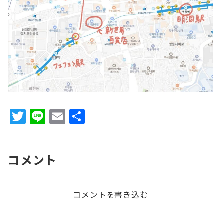
T
Li
E
共
w
n
m
有
it
e
ai
コメント
te
l
r
コメントを書き込む