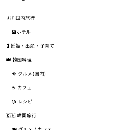
🇯🇵国内旅行
🏨ホテル
🤰妊娠・出産・子育て
🍽 韓国料理
🥘 グルメ(国内)
☕️ カフェ
📖 レシピ
🇰🇷 韓国旅行
🍽 グルメ / カフェ