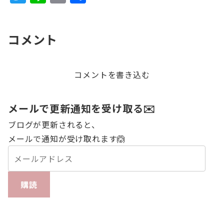
w
n
m
有
it
e
ai
コメント
te
l
r
コメントを書き込む
メールで更新通知を受け取る✉️
ブログが更新されると、
メールで通知が受け取れます🙆
購読