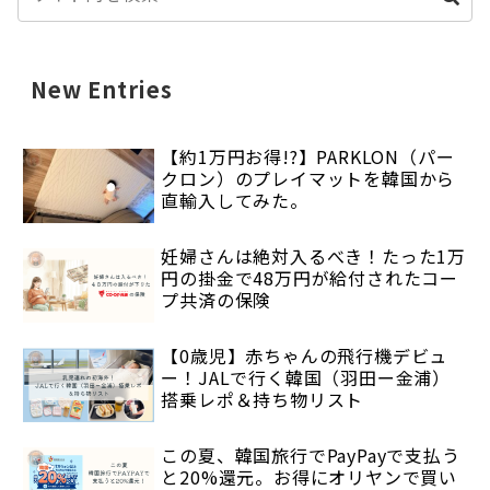
New Entries
【約1万円お得!?】PARKLON（パー
クロン）のプレイマットを韓国から
直輸入してみた。
妊婦さんは絶対入るべき！たった1万
円の掛金で48万円が給付されたコー
プ共済の保険
【0歳児】赤ちゃんの飛行機デビュ
ー！JALで行く韓国（羽田ー金浦）
搭乗レポ＆持ち物リスト
この夏、韓国旅行でPayPayで支払う
と20%還元。お得にオリヤンで買い