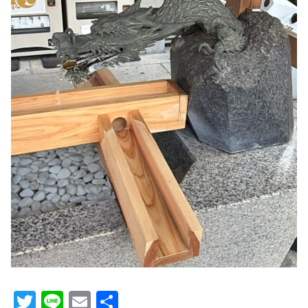
T
Li
E
共