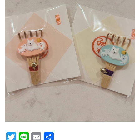
T
Li
E
共