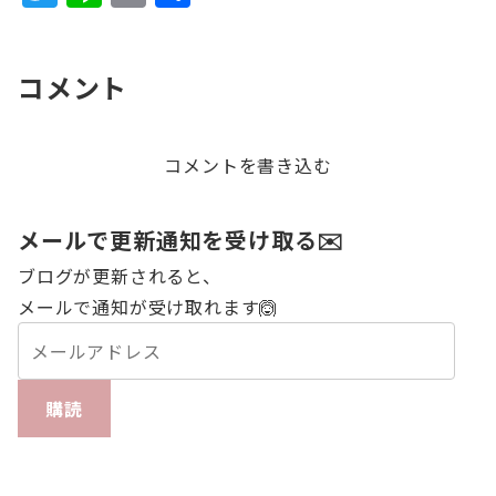
w
n
m
有
it
e
ai
コメント
te
l
r
コメントを書き込む
メールで更新通知を受け取る✉️
ブログが更新されると、
メールで通知が受け取れます🙆
購読