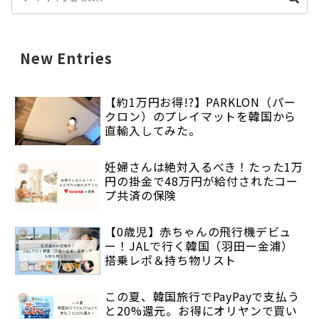
New Entries
【約1万円お得!?】PARKLON（パー
クロン）のプレイマットを韓国から
直輸入してみた。
妊婦さんは絶対入るべき！たった1万
円の掛金で48万円が給付されたコー
プ共済の保険
【0歳児】赤ちゃんの飛行機デビュ
ー！JALで行く韓国（羽田ー金浦）
搭乗レポ＆持ち物リスト
この夏、韓国旅行でPayPayで支払う
と20%還元。お得にオリヤンで買い