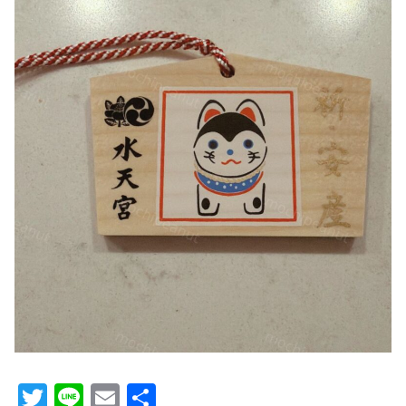
T
Li
E
共