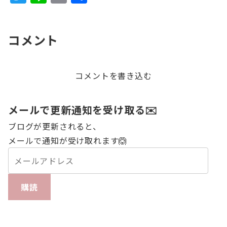
w
n
m
有
it
e
ai
コメント
te
l
r
コメントを書き込む
メールで更新通知を受け取る✉️
ブログが更新されると、
メールで通知が受け取れます🙆
購読