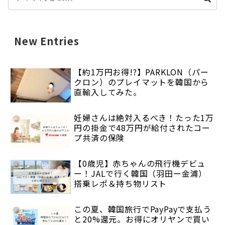
New Entries
【約1万円お得!?】PARKLON（パー
クロン）のプレイマットを韓国から
直輸入してみた。
妊婦さんは絶対入るべき！たった1万
円の掛金で48万円が給付されたコー
プ共済の保険
【0歳児】赤ちゃんの飛行機デビュ
ー！JALで行く韓国（羽田ー金浦）
搭乗レポ＆持ち物リスト
この夏、韓国旅行でPayPayで支払う
と20%還元。お得にオリヤンで買い