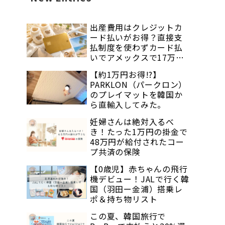
出産費用はクレジットカ
ード払いがお得？直接支
払制度を使わずカード払
いでアメックスで17万ポ
イントがもらえる！
【約1万円お得!?】
PARKLON（パークロン）
のプレイマットを韓国か
ら直輸入してみた。
妊婦さんは絶対入るべ
き！たった1万円の掛金で
48万円が給付されたコー
プ共済の保険
【0歳児】赤ちゃんの飛行
機デビュー！JALで行く韓
国（羽田ー金浦）搭乗レ
ポ＆持ち物リスト
この夏、韓国旅行で