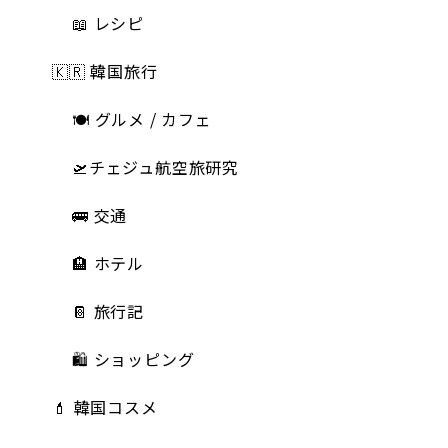
📖 レシピ
🇰🇷 韓国旅行
🍽 グルメ / カフェ
🛫チェジュ航空旅研究
🚌 交通
🏨 ホテル
📔 旅行記
🛍️ ショッピング
💄 韓国コスメ