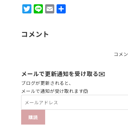
T
Li
E
共
w
n
m
有
it
e
ai
コメント
te
l
r
コメ
メールで更新通知を受け取る✉️
ブログが更新されると、
メールで通知が受け取れます🙆
購読