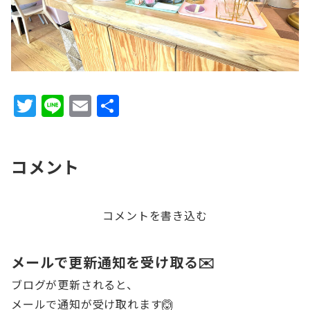
T
Li
E
共
w
n
m
有
it
e
ai
コメント
te
l
r
コメントを書き込む
メールで更新通知を受け取る✉️
ブログが更新されると、
メールで通知が受け取れます🙆