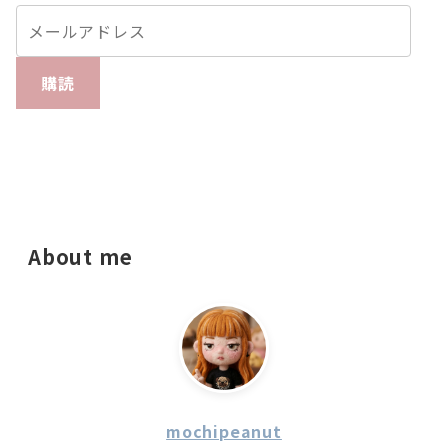
購読
About me
mochipeanut