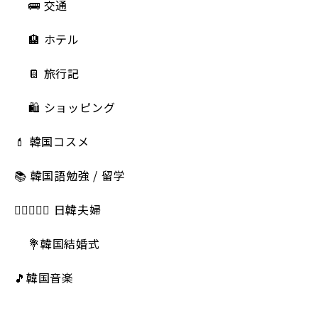
🚌 交通
🏨 ホテル
📔 旅行記
🛍️ ショッピング
💄 韓国コスメ
📚 韓国語勉強 / 留学
👩🏻‍❤️‍👨🏻 日韓夫婦
💐韓国結婚式
🎵韓国音楽