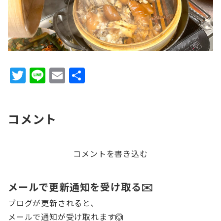
T
Li
E
共
w
n
m
有
it
e
ai
コメント
te
l
r
コメントを書き込む
メールで更新通知を受け取る✉️
ブログが更新されると、
メールで通知が受け取れます🙆