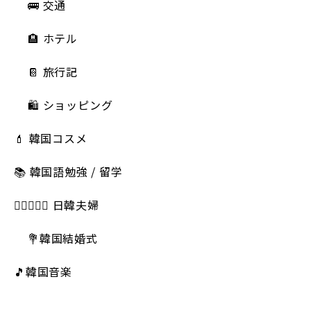
🚌 交通
🏨 ホテル
📔 旅行記
🛍️ ショッピング
💄 韓国コスメ
📚 韓国語勉強 / 留学
👩🏻‍❤️‍👨🏻 日韓夫婦
💐韓国結婚式
🎵韓国音楽