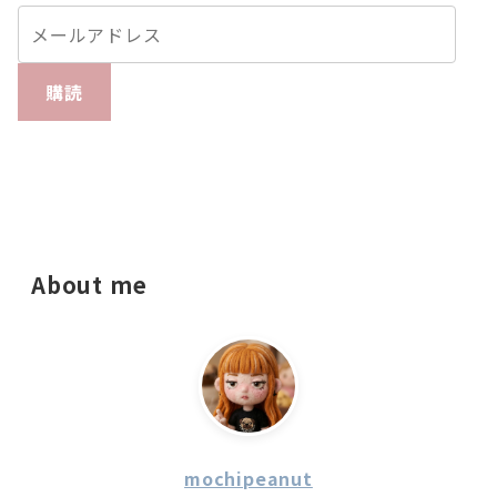
購読
About me
mochipeanut