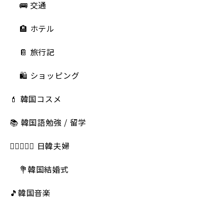
🚌 交通
🏨 ホテル
📔 旅行記
🛍️ ショッピング
💄 韓国コスメ
📚 韓国語勉強 / 留学
👩🏻‍❤️‍👨🏻 日韓夫婦
💐韓国結婚式
🎵韓国音楽