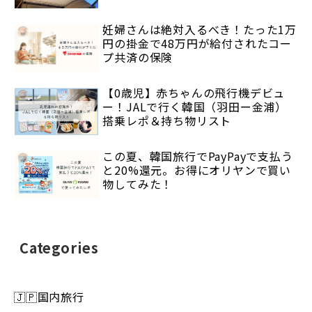
妊婦さんは絶対入るべき！たった1万
円の掛金で48万円が給付されたコー
プ共済の保険
【0歳児】赤ちゃんの飛行機デビュ
ー！JALで行く韓国（羽田ー金浦）
搭乗レポ＆持ち物リスト
この夏、韓国旅行でPayPayで支払う
と20%還元。お得にオリヤンで買い
物してみた！
Categories
🇯🇵国内旅行