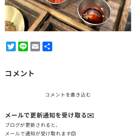
T
Li
E
共
w
n
m
有
it
e
ai
コメント
te
l
r
コメントを書き込む
メールで更新通知を受け取る✉️
ブログが更新されると、
メールで通知が受け取れます🙆