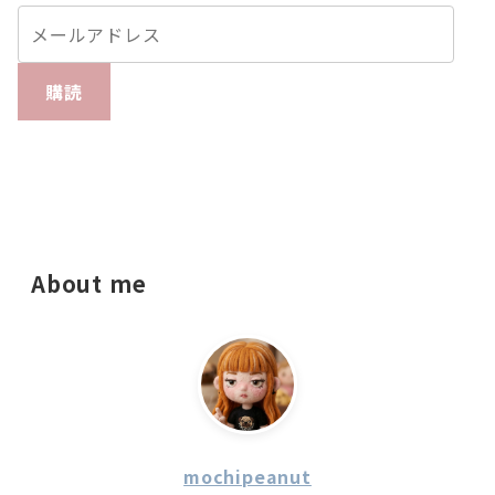
購読
About me
mochipeanut