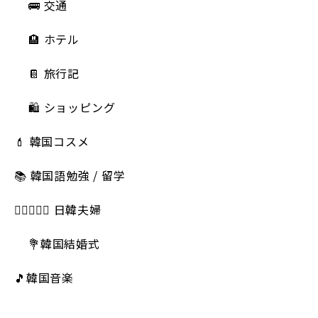
🚌 交通
🏨 ホテル
📔 旅行記
🛍️ ショッピング
💄 韓国コスメ
📚 韓国語勉強 / 留学
👩🏻‍❤️‍👨🏻 日韓夫婦
💐韓国結婚式
🎵韓国音楽