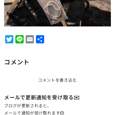
T
Li
E
共
w
n
m
有
it
e
ai
コメント
te
l
r
コメントを書き込む
メールで更新通知を受け取る✉️
ブログが更新されると、
メールで通知が受け取れます🙆