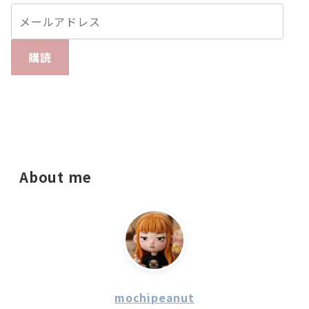
購読
About me
mochipeanut