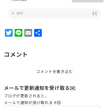
T
Li
E
共
w
n
m
有
it
e
ai
コメント
te
l
r
コメントを書き込む
メールで更新通知を受け取る✉️
ブログが更新されると、
メールで通知が受け取れます🙆