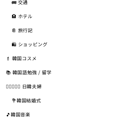
🚌 交通
🏨 ホテル
📔 旅行記
🛍️ ショッピング
💄 韓国コスメ
📚 韓国語勉強 / 留学
👩🏻‍❤️‍👨🏻 日韓夫婦
💐韓国結婚式
🎵韓国音楽