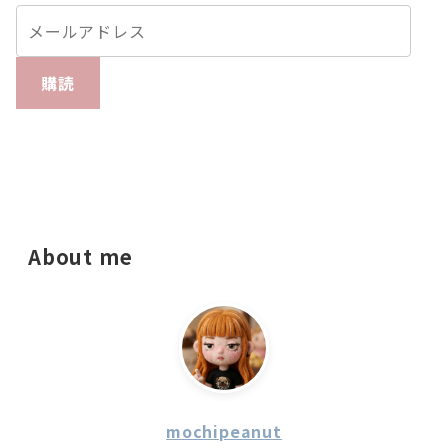
購読
About me
mochipeanut