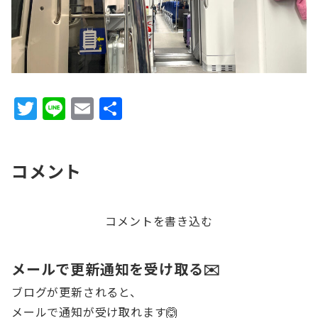
T
Li
E
共
w
n
m
有
it
e
ai
コメント
te
l
r
コメントを書き込む
メールで更新通知を受け取る✉️
ブログが更新されると、
メールで通知が受け取れます🙆