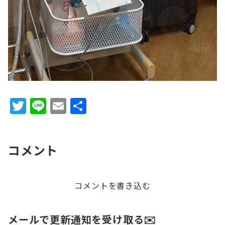
T
Li
E
共
w
n
m
有
it
e
ai
コメント
te
l
r
コメントを書き込む
メールで更新通知を受け取る✉️