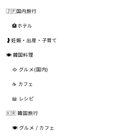
🇯🇵国内旅行
🏨ホテル
🤰妊娠・出産・子育て
🍽 韓国料理
🥘 グルメ(国内)
☕️ カフェ
📖 レシピ
🇰🇷 韓国旅行
🍽 グルメ / カフェ