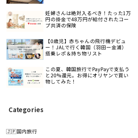
妊婦さんは絶対入るべき！たった1万
円の掛金で48万円が給付されたコー
プ共済の保険
【0歳児】赤ちゃんの飛行機デビュ
ー！JALで行く韓国（羽田ー金浦）
搭乗レポ＆持ち物リスト
この夏、韓国旅行でPayPayで支払う
と20%還元。お得にオリヤンで買い
物してみた！
Categories
🇯🇵国内旅行