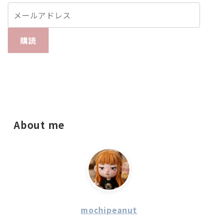
購読
About me
mochipeanut