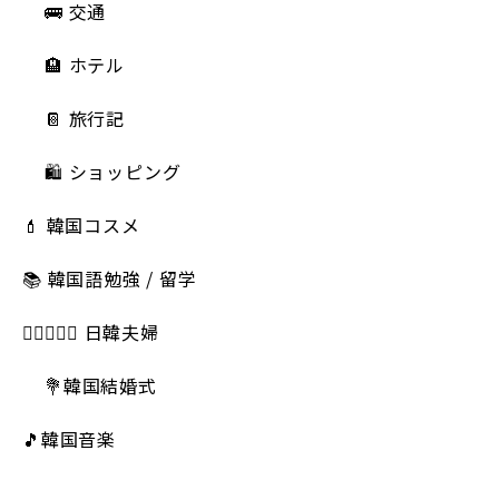
🚌 交通
🏨 ホテル
📔 旅行記
🛍️ ショッピング
💄 韓国コスメ
📚 韓国語勉強 / 留学
👩🏻‍❤️‍👨🏻 日韓夫婦
💐韓国結婚式
🎵韓国音楽