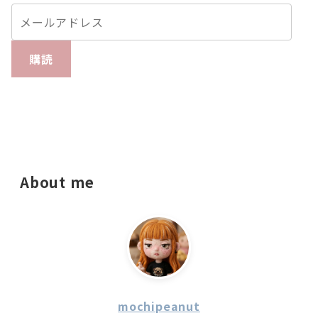
購読
About me
mochipeanut