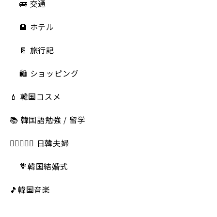
🚌 交通
🏨 ホテル
📔 旅行記
🛍️ ショッピング
💄 韓国コスメ
📚 韓国語勉強 / 留学
👩🏻‍❤️‍👨🏻 日韓夫婦
💐韓国結婚式
🎵韓国音楽