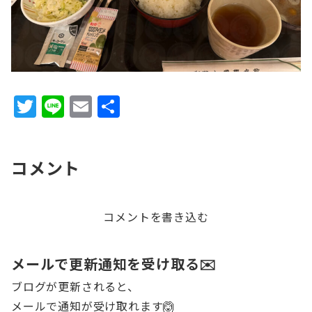
T
Li
E
共
w
n
m
有
it
e
ai
コメント
te
l
r
コメントを書き込む
メールで更新通知を受け取る✉️
ブログが更新されると、
メールで通知が受け取れます🙆