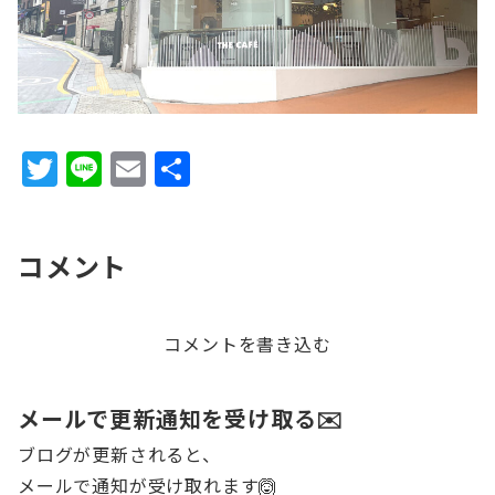
T
Li
E
共
w
n
m
有
it
e
ai
コメント
te
l
r
コメントを書き込む
メールで更新通知を受け取る✉️
ブログが更新されると、
メールで通知が受け取れます🙆