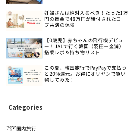
妊婦さんは絶対入るべき！たった1万
円の掛金で48万円が給付されたコー
プ共済の保険
【0歳児】赤ちゃんの飛行機デビュ
ー！JALで行く韓国（羽田ー金浦）
搭乗レポ＆持ち物リスト
この夏、韓国旅行でPayPayで支払う
と20%還元。お得にオリヤンで買い
物してみた！
Categories
🇯🇵国内旅行