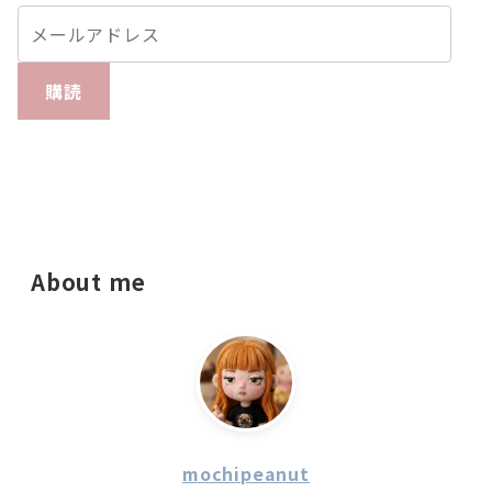
購読
About me
mochipeanut