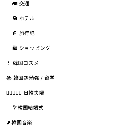
🚌 交通
🏨 ホテル
📔 旅行記
🛍️ ショッピング
💄 韓国コスメ
📚 韓国語勉強 / 留学
👩🏻‍❤️‍👨🏻 日韓夫婦
💐韓国結婚式
🎵韓国音楽