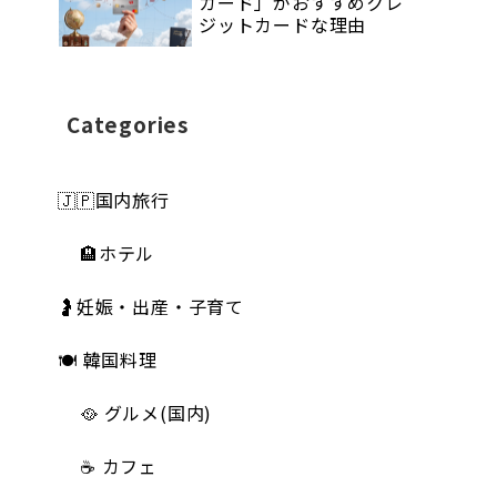
カード」がおすすめクレ
ジットカードな理由
Categories
🇯🇵国内旅行
🏨ホテル
🤰妊娠・出産・子育て
🍽 韓国料理
🥘 グルメ(国内)
☕️ カフェ