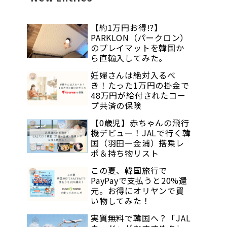
【約1万円お得!?】
PARKLON（パークロン）
のプレイマットを韓国か
ら直輸入してみた。
妊婦さんは絶対入るべ
き！たった1万円の掛金で
48万円が給付されたコー
プ共済の保険
【0歳児】赤ちゃんの飛行
機デビュー！JALで行く韓
国（羽田ー金浦）搭乗レ
ポ＆持ち物リスト
この夏、韓国旅行で
PayPayで支払うと20%還
元。お得にオリヤンで買
い物してみた！
実質無料で韓国へ？「JAL