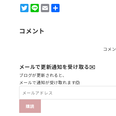
T
Li
E
共
w
n
m
有
it
e
ai
コメント
te
l
r
コメ
メールで更新通知を受け取る✉️
ブログが更新されると、
メールで通知が受け取れます🙆
購読