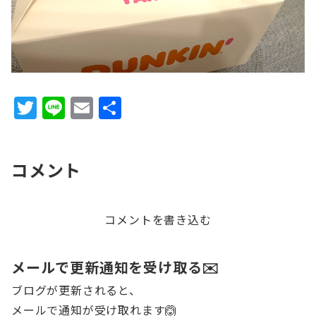
T
Li
E
共
w
n
m
有
it
e
ai
コメント
te
l
r
コメントを書き込む
メールで更新通知を受け取る✉️
ブログが更新されると、
メールで通知が受け取れます🙆