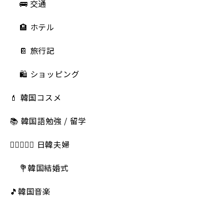
🚌 交通
🏨 ホテル
📔 旅行記
🛍️ ショッピング
💄 韓国コスメ
📚 韓国語勉強 / 留学
👩🏻‍❤️‍👨🏻 日韓夫婦
💐韓国結婚式
🎵韓国音楽