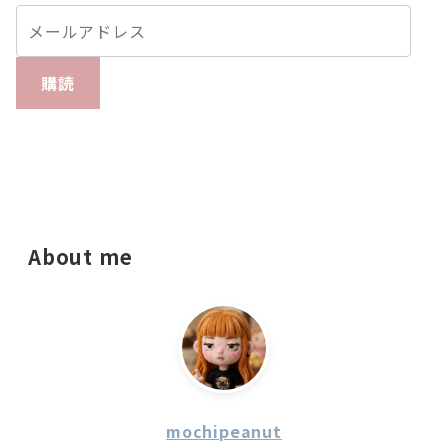
購読
About me
mochipeanut