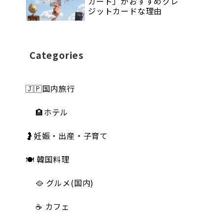
カード」がおすすめクレ
ジットカードな理由
Categories
🇯🇵国内旅行
🏨ホテル
🤰妊娠・出産・子育て
🍽 韓国料理
🥘 グルメ(国内)
☕️ カフェ