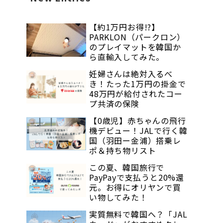
【約1万円お得!?】
PARKLON（パークロン）
のプレイマットを韓国か
ら直輸入してみた。
妊婦さんは絶対入るべ
き！たった1万円の掛金で
48万円が給付されたコー
プ共済の保険
【0歳児】赤ちゃんの飛行
機デビュー！JALで行く韓
国（羽田ー金浦）搭乗レ
ポ＆持ち物リスト
この夏、韓国旅行で
PayPayで支払うと20%還
元。お得にオリヤンで買
い物してみた！
実質無料で韓国へ？「JAL