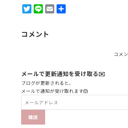
T
Li
E
共
w
n
m
有
it
e
ai
コメント
te
l
r
コメ
メールで更新通知を受け取る✉️
ブログが更新されると、
メールで通知が受け取れます🙆
購読