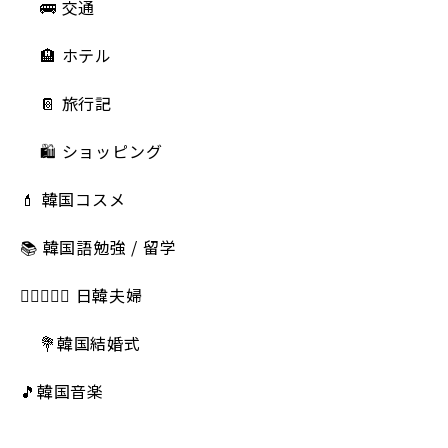
🚌 交通
🏨 ホテル
📔 旅行記
🛍️ ショッピング
💄 韓国コスメ
📚 韓国語勉強 / 留学
👩🏻‍❤️‍👨🏻 日韓夫婦
💐韓国結婚式
🎵韓国音楽