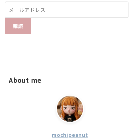
購読
About me
mochipeanut