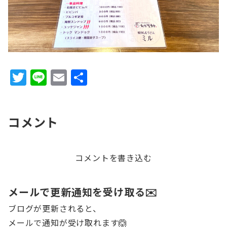
T
Li
E
共
w
n
m
有
it
e
ai
コメント
te
l
r
コメントを書き込む
メールで更新通知を受け取る✉️
ブログが更新されると、
メールで通知が受け取れます🙆