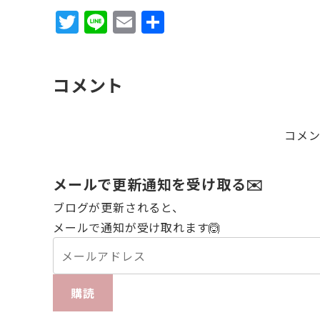
T
Li
E
共
w
n
m
有
it
e
ai
コメント
te
l
r
コメ
メールで更新通知を受け取る✉️
ブログが更新されると、
メールで通知が受け取れます🙆
購読