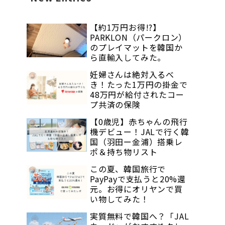
【約1万円お得!?】
PARKLON（パークロン）
のプレイマットを韓国か
ら直輸入してみた。
妊婦さんは絶対入るべ
き！たった1万円の掛金で
48万円が給付されたコー
プ共済の保険
【0歳児】赤ちゃんの飛行
機デビュー！JALで行く韓
国（羽田ー金浦）搭乗レ
ポ＆持ち物リスト
この夏、韓国旅行で
PayPayで支払うと20%還
元。お得にオリヤンで買
い物してみた！
実質無料で韓国へ？「JAL