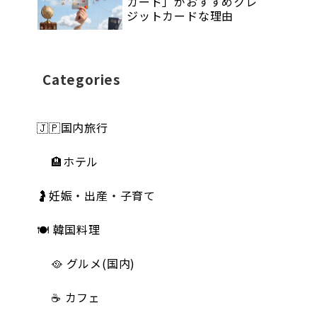
カード」がおすすめクレ
ジットカードな理由
Categories
🇯🇵国内旅行
🏨ホテル
🤰妊娠・出産・子育て
🍽 韓国料理
🥘 グルメ(国内)
☕️ カフェ