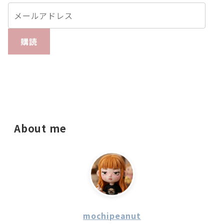
購読
About me
mochipeanut