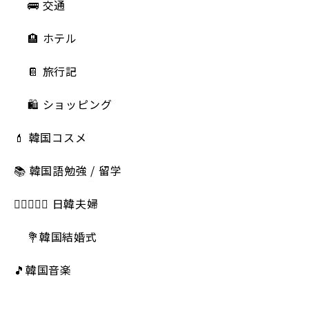
🚌 交通
🏨 ホテル
📔 旅行記
🛍️ ショッピング
💄 韓国コスメ
📚 韓国語勉強 / 留学
👩🏻‍❤️‍👨🏻 日韓夫婦
💐韓国結婚式
🎵韓国音楽