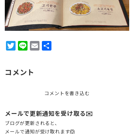
T
Li
E
共
w
n
m
有
it
e
ai
コメント
te
l
r
コメントを書き込む
メールで更新通知を受け取る✉️
ブログが更新されると、
メールで通知が受け取れます🙆