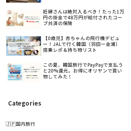
妊婦さんは絶対入るべき！たった1万
円の掛金で48万円が給付されたコー
プ共済の保険
【0歳児】赤ちゃんの飛行機デビュ
ー！JALで行く韓国（羽田ー金浦）
搭乗レポ＆持ち物リスト
この夏、韓国旅行でPayPayで支払う
と20%還元。お得にオリヤンで買い
物してみた！
Categories
🇯🇵国内旅行