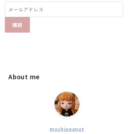
購読
About me
mochipeanut