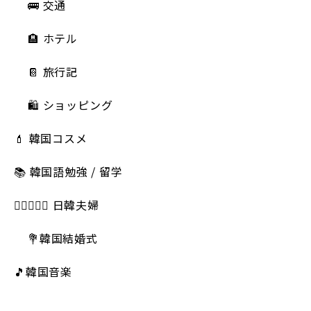
🚌 交通
🏨 ホテル
📔 旅行記
🛍️ ショッピング
💄 韓国コスメ
📚 韓国語勉強 / 留学
👩🏻‍❤️‍👨🏻 日韓夫婦
💐韓国結婚式
🎵韓国音楽