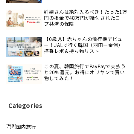
妊婦さんは絶対入るべき！たった1万
円の掛金で48万円が給付されたコー
プ共済の保険
【0歳児】赤ちゃんの飛行機デビュ
ー！JALで行く韓国（羽田ー金浦）
搭乗レポ＆持ち物リスト
この夏、韓国旅行でPayPayで支払う
と20%還元。お得にオリヤンで買い
物してみた！
Categories
🇯🇵国内旅行