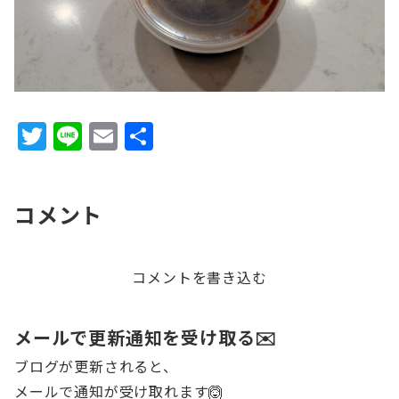
T
Li
E
共
w
n
m
有
it
e
ai
コメント
te
l
r
コメントを書き込む
メールで更新通知を受け取る✉️
ブログが更新されると、
メールで通知が受け取れます🙆