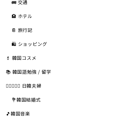
🚌 交通
🏨 ホテル
📔 旅行記
🛍️ ショッピング
💄 韓国コスメ
📚 韓国語勉強 / 留学
👩🏻‍❤️‍👨🏻 日韓夫婦
💐韓国結婚式
🎵韓国音楽