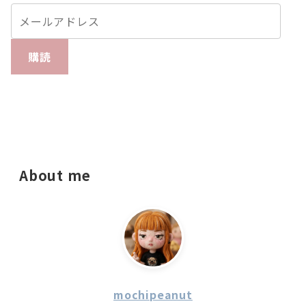
購読
About me
mochipeanut