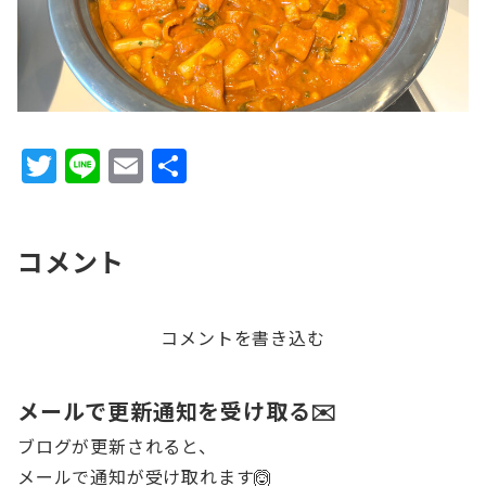
T
Li
E
共
w
n
m
有
it
e
ai
コメント
te
l
r
コメントを書き込む
メールで更新通知を受け取る✉️
ブログが更新されると、
メールで通知が受け取れます🙆