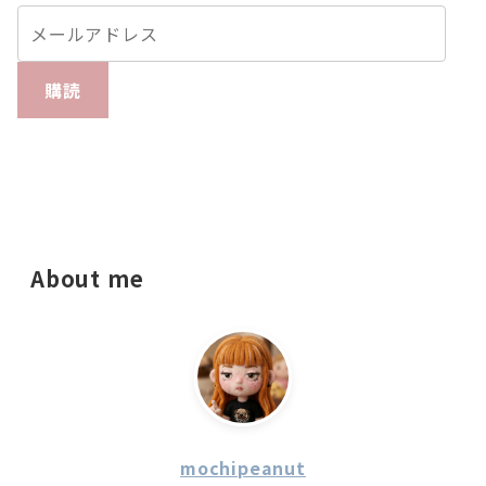
購読
About me
mochipeanut