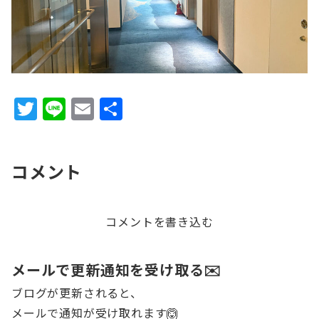
T
Li
E
共
w
n
m
有
it
e
ai
コメント
te
l
r
コメントを書き込む
メールで更新通知を受け取る✉️
ブログが更新されると、
メールで通知が受け取れます🙆