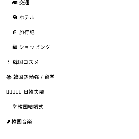
🚌 交通
🏨 ホテル
📔 旅行記
🛍️ ショッピング
💄 韓国コスメ
📚 韓国語勉強 / 留学
👩🏻‍❤️‍👨🏻 日韓夫婦
💐韓国結婚式
🎵韓国音楽