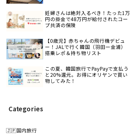
妊婦さんは絶対入るべき！たった1万
円の掛金で48万円が給付されたコー
プ共済の保険
【0歳児】赤ちゃんの飛行機デビュ
ー！JALで行く韓国（羽田ー金浦）
搭乗レポ＆持ち物リスト
この夏、韓国旅行でPayPayで支払う
と20%還元。お得にオリヤンで買い
物してみた！
Categories
🇯🇵国内旅行