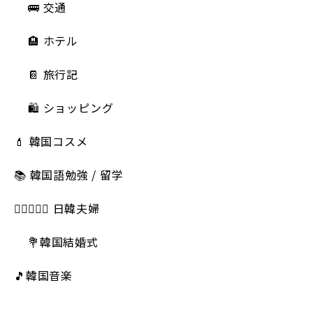
🚌 交通
🏨 ホテル
📔 旅行記
🛍️ ショッピング
💄 韓国コスメ
📚 韓国語勉強 / 留学
👩🏻‍❤️‍👨🏻 日韓夫婦
💐韓国結婚式
🎵韓国音楽