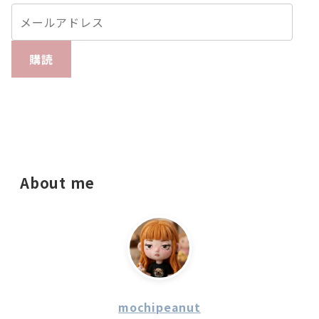
購読
About me
mochipeanut