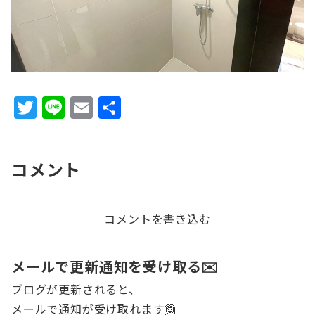
T
Li
E
共
w
n
m
有
it
e
ai
コメント
te
l
r
コメントを書き込む
メールで更新通知を受け取る✉️
ブログが更新されると、
メールで通知が受け取れます🙆