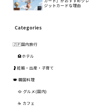
カード」がおすすめクレ
ジットカードな理由
Categories
🇯🇵国内旅行
🏨ホテル
🤰妊娠・出産・子育て
🍽 韓国料理
🥘 グルメ(国内)
☕️ カフェ