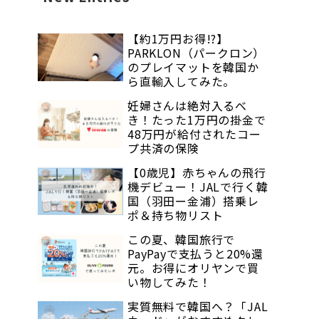
【約1万円お得!?】
PARKLON（パークロン）
のプレイマットを韓国か
ら直輸入してみた。
妊婦さんは絶対入るべ
き！たった1万円の掛金で
48万円が給付されたコー
プ共済の保険
【0歳児】赤ちゃんの飛行
機デビュー！JALで行く韓
国（羽田ー金浦）搭乗レ
ポ＆持ち物リスト
この夏、韓国旅行で
PayPayで支払うと20%還
元。お得にオリヤンで買
い物してみた！
実質無料で韓国へ？「JAL