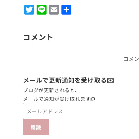
T
Li
E
共
w
n
m
有
it
e
ai
コメント
te
l
r
コメ
メールで更新通知を受け取る✉️
ブログが更新されると、
メールで通知が受け取れます🙆
購読