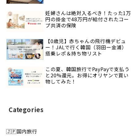
妊婦さんは絶対入るべき！たった1万
円の掛金で48万円が給付されたコー
プ共済の保険
【0歳児】赤ちゃんの飛行機デビュ
ー！JALで行く韓国（羽田ー金浦）
搭乗レポ＆持ち物リスト
この夏、韓国旅行でPayPayで支払う
と20%還元。お得にオリヤンで買い
物してみた！
Categories
🇯🇵国内旅行