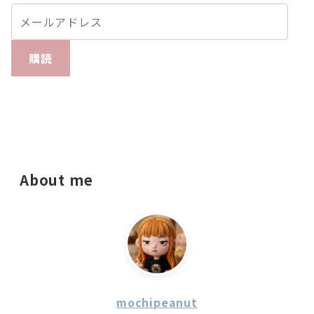
購読
About me
mochipeanut