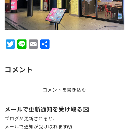
T
Li
E
共
w
n
m
有
it
e
ai
コメント
te
l
r
コメントを書き込む
メールで更新通知を受け取る✉️
ブログが更新されると、
メールで通知が受け取れます🙆