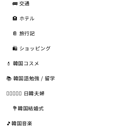
🚌 交通
🏨 ホテル
📔 旅行記
🛍️ ショッピング
💄 韓国コスメ
📚 韓国語勉強 / 留学
👩🏻‍❤️‍👨🏻 日韓夫婦
💐韓国結婚式
🎵韓国音楽