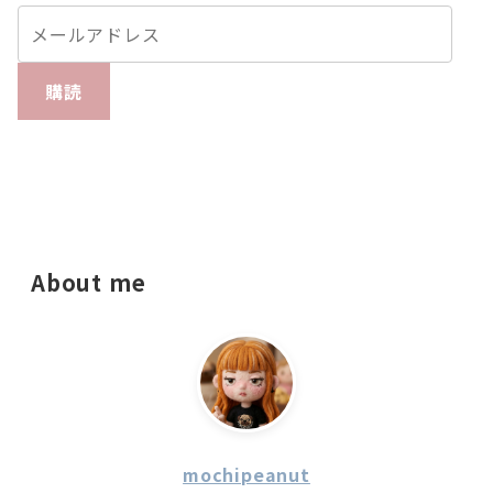
購読
About me
mochipeanut