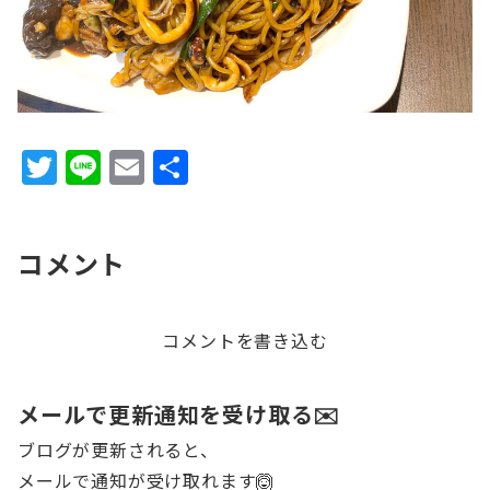
T
Li
E
共
w
n
m
有
it
e
ai
コメント
te
l
r
コメントを書き込む
メールで更新通知を受け取る✉️
ブログが更新されると、
メールで通知が受け取れます🙆