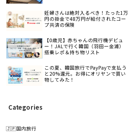
妊婦さんは絶対入るべき！たった1万
円の掛金で48万円が給付されたコー
プ共済の保険
【0歳児】赤ちゃんの飛行機デビュ
ー！JALで行く韓国（羽田ー金浦）
搭乗レポ＆持ち物リスト
この夏、韓国旅行でPayPayで支払う
と20%還元。お得にオリヤンで買い
物してみた！
Categories
🇯🇵国内旅行