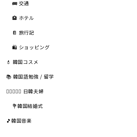
🚌 交通
🏨 ホテル
📔 旅行記
🛍️ ショッピング
💄 韓国コスメ
📚 韓国語勉強 / 留学
👩🏻‍❤️‍👨🏻 日韓夫婦
💐韓国結婚式
🎵韓国音楽