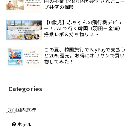
円の掛金で48万円が給付されたコー
プ共済の保険
【0歳児】赤ちゃんの飛行機デビュ
ー！JALで行く韓国（羽田ー金浦）
搭乗レポ＆持ち物リスト
この夏、韓国旅行でPayPayで支払う
と20%還元。お得にオリヤンで買い
物してみた！
Categories
🇯🇵国内旅行
🏨ホテル