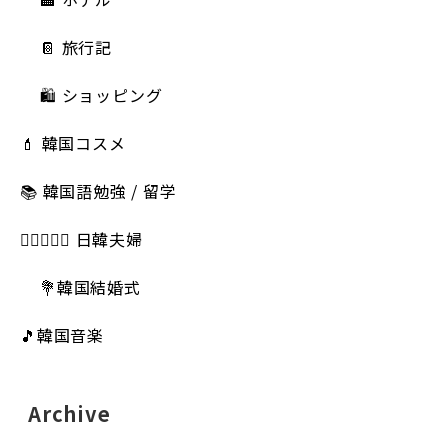
📔 旅行記
🛍️ ショッピング
💄 韓国コスメ
📚 韓国語勉強 / 留学
👩🏻‍❤️‍👨🏻 日韓夫婦
💐韓国結婚式
🎵韓国音楽
Archive