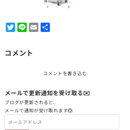
T
Li
E
共
w
n
m
有
it
e
ai
コメント
te
l
r
コメントを書き込む
メールで更新通知を受け取る✉️
ブログが更新されると、
メールで通知が受け取れます🙆