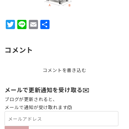
T
Li
E
共
w
n
m
有
it
e
ai
コメント
te
l
r
コメントを書き込む
メールで更新通知を受け取る✉️
ブログが更新されると、
メールで通知が受け取れます🙆