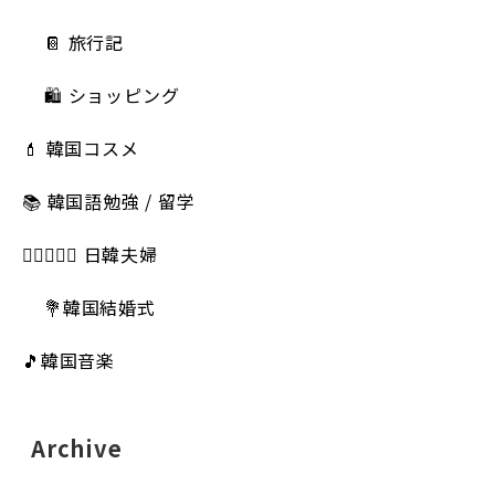
📔 旅行記
🛍️ ショッピング
💄 韓国コスメ
📚 韓国語勉強 / 留学
👩🏻‍❤️‍👨🏻 日韓夫婦
💐韓国結婚式
🎵韓国音楽
Archive