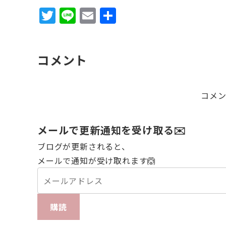
T
Li
E
共
w
n
m
有
it
e
ai
コメント
te
l
r
コメ
メールで更新通知を受け取る✉️
ブログが更新されると、
メールで通知が受け取れます🙆
購読