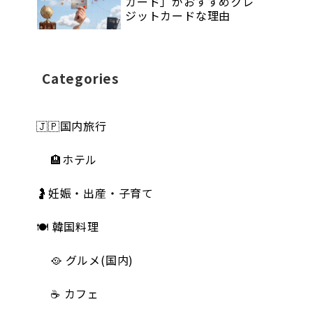
カード」がおすすめクレ
ジットカードな理由
Categories
🇯🇵国内旅行
🏨ホテル
🤰妊娠・出産・子育て
🍽 韓国料理
🥘 グルメ(国内)
☕️ カフェ