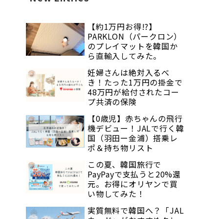
【約1万円お得!?】
PARKLON（パークロン）
のプレイマットを韓国か
ら直輸入してみた。
妊婦さんは絶対入るべ
き！たった1万円の掛金で
48万円が給付されたコー
プ共済の保険
【0歳児】赤ちゃんの飛行
機デビュー！JALで行く韓
国（羽田ー金浦）搭乗レ
ポ＆持ち物リスト
この夏、韓国旅行で
PayPayで支払うと20%還
元。お得にオリヤンで買
い物してみた！
実質無料で韓国へ？「JAL