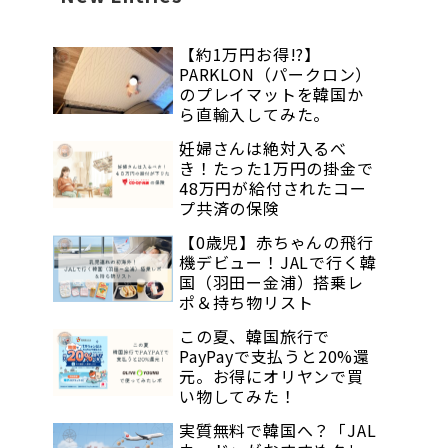
【約1万円お得!?】
PARKLON（パークロン）
のプレイマットを韓国か
ら直輸入してみた。
妊婦さんは絶対入るべ
き！たった1万円の掛金で
48万円が給付されたコー
プ共済の保険
【0歳児】赤ちゃんの飛行
機デビュー！JALで行く韓
国（羽田ー金浦）搭乗レ
ポ＆持ち物リスト
この夏、韓国旅行で
PayPayで支払うと20%還
元。お得にオリヤンで買
い物してみた！
実質無料で韓国へ？「JAL