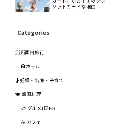
カード」がおすすめクレ
ジットカードな理由
Categories
🇯🇵国内旅行
🏨ホテル
🤰妊娠・出産・子育て
🍽 韓国料理
🥘 グルメ(国内)
☕️ カフェ