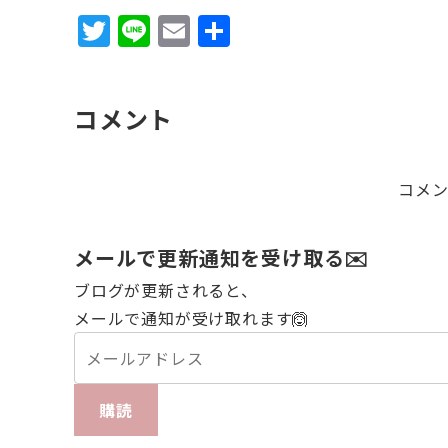
T
Li
E
共
w
n
m
有
it
e
ai
コメント
te
l
r
コメ
メールで更新通知を受け取る✉️
ブログが更新されると、
メールで通知が受け取れます🙆
購読