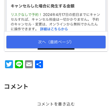
T
Li
E
共
w
n
m
有
it
e
ai
コメント
te
l
r
コメントを書き込む