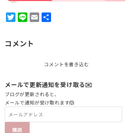
T
Li
E
共
w
n
m
有
it
e
ai
コメント
te
l
r
コメントを書き込む
メールで更新通知を受け取る✉️
ブログが更新されると、
メールで通知が受け取れます🙆
購読