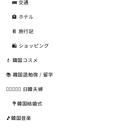
🚌 交通
🏨 ホテル
📔 旅行記
🛍️ ショッピング
💄 韓国コスメ
📚 韓国語勉強 / 留学
👩🏻‍❤️‍👨🏻 日韓夫婦
💐韓国結婚式
🎵韓国音楽