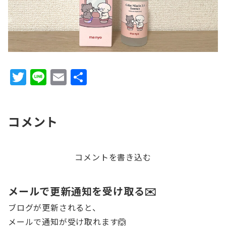
T
Li
E
共
w
n
m
有
it
e
ai
コメント
te
l
r
コメントを書き込む
メールで更新通知を受け取る✉️
ブログが更新されると、
メールで通知が受け取れます🙆