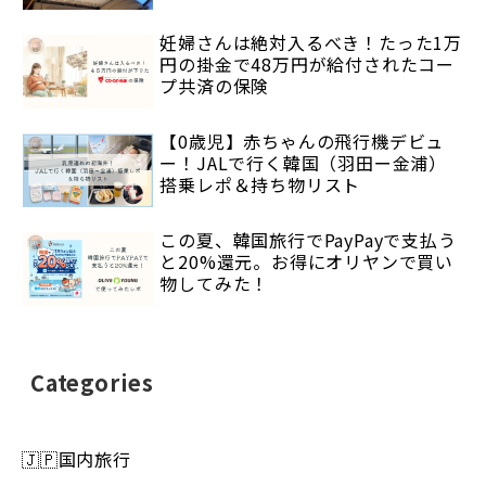
妊婦さんは絶対入るべき！たった1万
円の掛金で48万円が給付されたコー
プ共済の保険
【0歳児】赤ちゃんの飛行機デビュ
ー！JALで行く韓国（羽田ー金浦）
搭乗レポ＆持ち物リスト
この夏、韓国旅行でPayPayで支払う
と20%還元。お得にオリヤンで買い
物してみた！
Categories
🇯🇵国内旅行