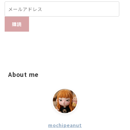
購読
About me
mochipeanut