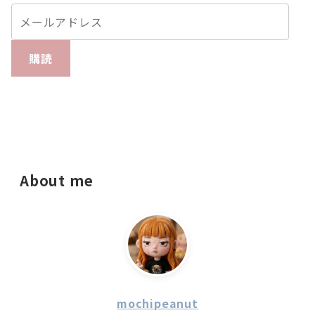
購読
About me
mochipeanut