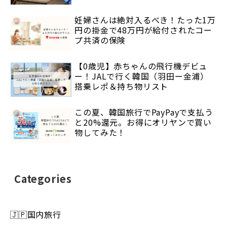
妊婦さんは絶対入るべき！たった1万
円の掛金で48万円が給付されたコー
プ共済の保険
【0歳児】赤ちゃんの飛行機デビュ
ー！JALで行く韓国（羽田ー金浦）
搭乗レポ＆持ち物リスト
この夏、韓国旅行でPayPayで支払う
と20%還元。お得にオリヤンで買い
物してみた！
Categories
🇯🇵国内旅行