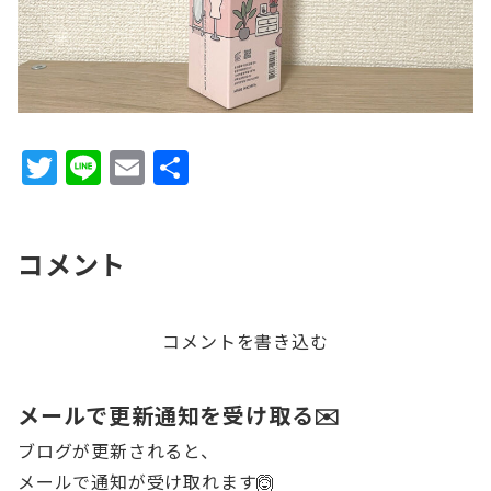
T
Li
E
共
w
n
m
有
it
e
ai
コメント
te
l
r
コメントを書き込む
メールで更新通知を受け取る✉️
ブログが更新されると、
メールで通知が受け取れます🙆