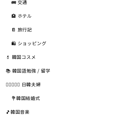
🚌 交通
🏨 ホテル
📔 旅行記
🛍️ ショッピング
💄 韓国コスメ
📚 韓国語勉強 / 留学
👩🏻‍❤️‍👨🏻 日韓夫婦
💐韓国結婚式
🎵韓国音楽