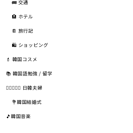
🚌 交通
🏨 ホテル
📔 旅行記
🛍️ ショッピング
💄 韓国コスメ
📚 韓国語勉強 / 留学
👩🏻‍❤️‍👨🏻 日韓夫婦
💐韓国結婚式
🎵韓国音楽