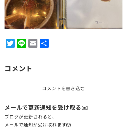
T
Li
E
共
w
n
m
有
it
e
ai
コメント
te
l
r
コメントを書き込む
メールで更新通知を受け取る✉️
ブログが更新されると、
メールで通知が受け取れます🙆