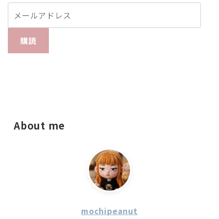
購読
About me
mochipeanut