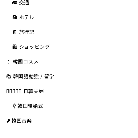
🚌 交通
🏨 ホテル
📔 旅行記
🛍️ ショッピング
💄 韓国コスメ
📚 韓国語勉強 / 留学
👩🏻‍❤️‍👨🏻 日韓夫婦
💐韓国結婚式
🎵韓国音楽