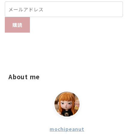
購読
About me
mochipeanut