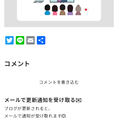
T
Li
E
共
w
n
m
有
it
e
ai
コメント
te
l
r
コメントを書き込む
メールで更新通知を受け取る✉️
ブログが更新されると、
メールで通知が受け取れます🙆