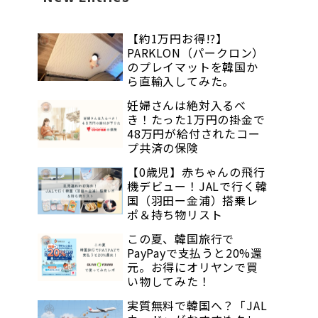
【約1万円お得!?】
PARKLON（パークロン）
のプレイマットを韓国か
ら直輸入してみた。
妊婦さんは絶対入るべ
き！たった1万円の掛金で
48万円が給付されたコー
プ共済の保険
【0歳児】赤ちゃんの飛行
機デビュー！JALで行く韓
国（羽田ー金浦）搭乗レ
ポ＆持ち物リスト
この夏、韓国旅行で
PayPayで支払うと20%還
元。お得にオリヤンで買
い物してみた！
実質無料で韓国へ？「JAL