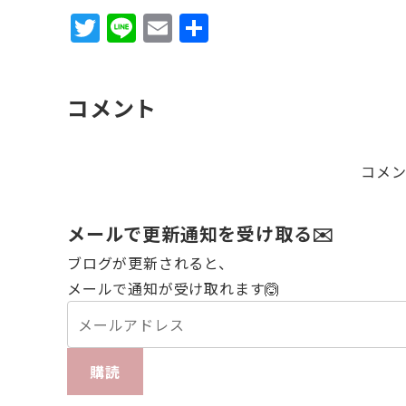
T
Li
E
共
w
n
m
有
it
e
ai
コメント
te
l
r
コメ
メールで更新通知を受け取る✉️
ブログが更新されると、
メールで通知が受け取れます🙆
購読