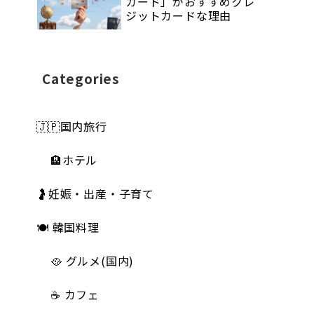
カード」がおすすめクレ
ジットカードな理由
Categories
🇯🇵国内旅行
🏨ホテル
🤰妊娠・出産・子育て
🍽 韓国料理
🥘 グルメ(国内)
☕️ カフェ