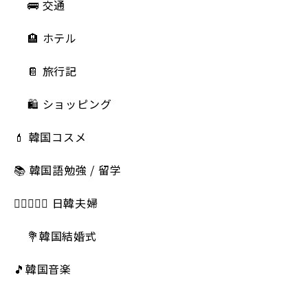
🚌 交通
🏨 ホテル
📔 旅行記
🛍️ ショッピング
💄 韓国コスメ
📚 韓国語勉強 / 留学
👩🏻‍❤️‍👨🏻 日韓夫婦
💐韓国結婚式
🎵韓国音楽