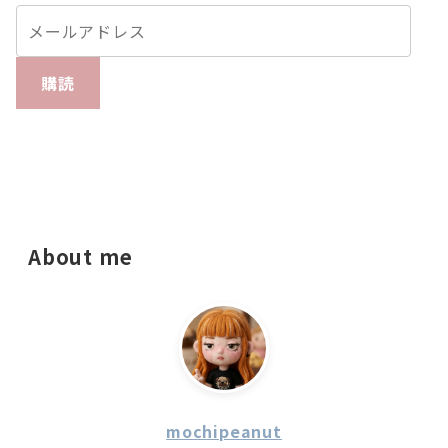
購読
About me
mochipeanut