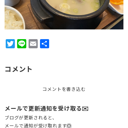
T
Li
E
共
w
n
m
有
it
e
ai
コメント
te
l
r
コメントを書き込む
メールで更新通知を受け取る✉️
ブログが更新されると、
メールで通知が受け取れます🙆