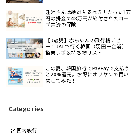
妊婦さんは絶対入るべき！たった1万
円の掛金で48万円が給付されたコー
プ共済の保険
【0歳児】赤ちゃんの飛行機デビュ
ー！JALで行く韓国（羽田ー金浦）
搭乗レポ＆持ち物リスト
この夏、韓国旅行でPayPayで支払う
と20%還元。お得にオリヤンで買い
物してみた！
Categories
🇯🇵国内旅行