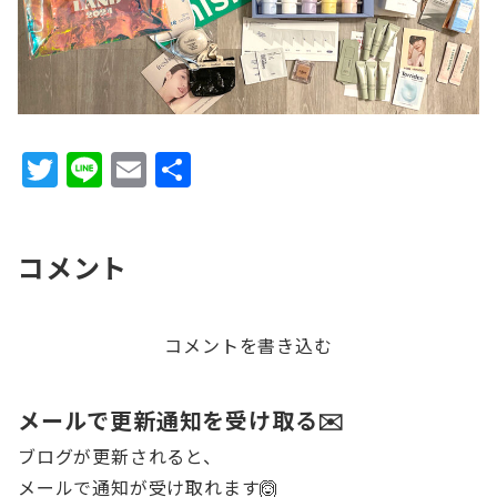
T
Li
E
共
w
n
m
有
it
e
ai
コメント
te
l
r
コメントを書き込む
メールで更新通知を受け取る✉️
ブログが更新されると、
メールで通知が受け取れます🙆