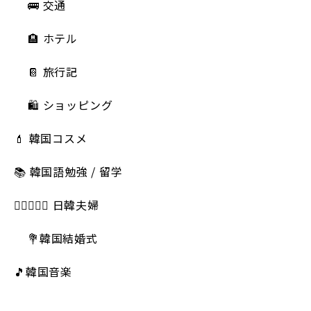
🚌 交通
🏨 ホテル
📔 旅行記
🛍️ ショッピング
💄 韓国コスメ
📚 韓国語勉強 / 留学
👩🏻‍❤️‍👨🏻 日韓夫婦
💐韓国結婚式
🎵韓国音楽