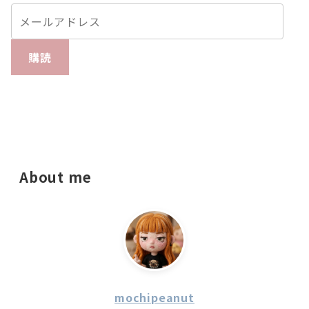
購読
About me
mochipeanut