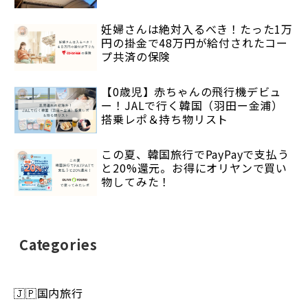
妊婦さんは絶対入るべき！たった1万
円の掛金で48万円が給付されたコー
プ共済の保険
【0歳児】赤ちゃんの飛行機デビュ
ー！JALで行く韓国（羽田ー金浦）
搭乗レポ＆持ち物リスト
この夏、韓国旅行でPayPayで支払う
と20%還元。お得にオリヤンで買い
物してみた！
Categories
🇯🇵国内旅行