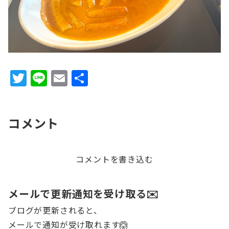
T
Li
E
共
w
n
m
有
it
e
ai
コメント
te
l
r
コメントを書き込む
メールで更新通知を受け取る✉️
ブログが更新されると、
メールで通知が受け取れます🙆