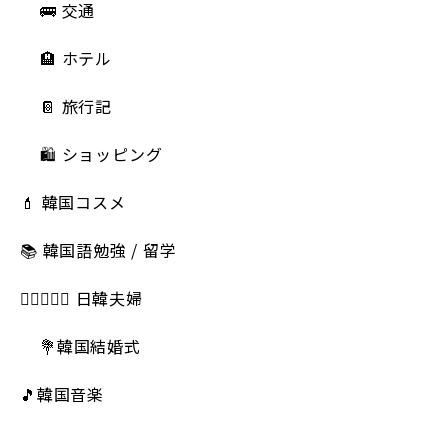
🚌 交通
🏨 ホテル
📔 旅行記
🛍️ ショッピング
💄 韓国コスメ
📚 韓国語勉強 / 留学
👩🏻‍❤️‍👨🏻 日韓夫婦
💐韓国結婚式
🎵韓国音楽