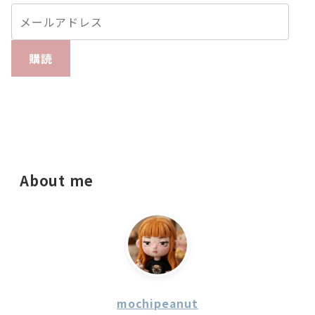
購読
About me
mochipeanut